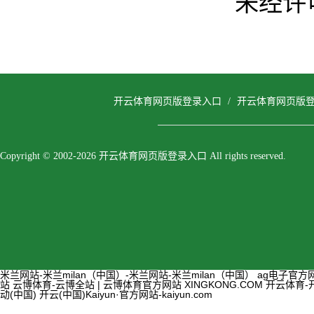
未经许
开云体育网页版登录入口
/
开云体育网页版
Copyright © 2002-2026 开云体育网页版登录入口 All rights reserved.
米兰网站-米兰milan（中国）-米兰网站-米兰milan（中国）
ag电子官方
站
云博体育-云博全站 | 云博体育官方网站
XINGKONG.COM
开云体育-
动(中国)
开云(中国)Kaiyun·官方网站-kaiyun.com