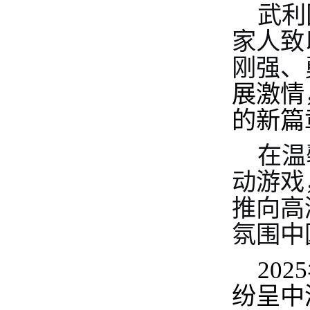
武利
家人致
刚强、
展激情
的新篇
在温
动游戏
推向高
氛围中
2025
纷呈中