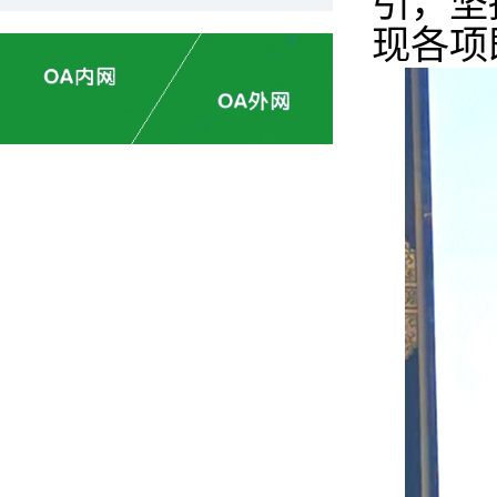
引，坚
现各项