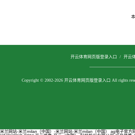
开云体育网页版登录入口
/
开云
Copyright © 2002-2026 开云体育网页版登录入口 All rights rese
米兰网站-米兰milan（中国）-米兰网站-米兰milan（中国）
ag电子官方