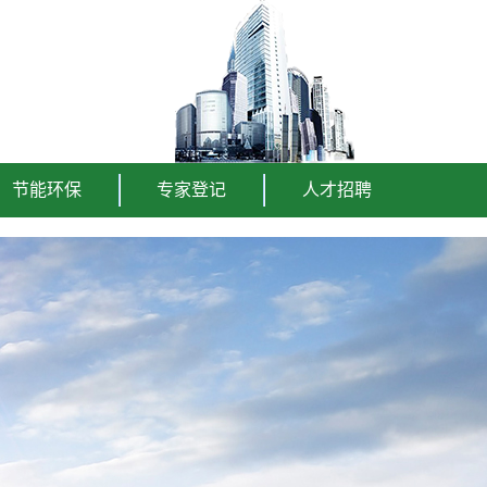
节能环保
专家登记
人才招聘