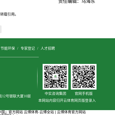
责任编辑：乌海东
自转载引用。
/
节能环保
/
专家登记
/
人才招聘
中实咨询集团
官网手机版
12号银联大厦10层
本网站内容归开云体育网页版登录入
云「中国」官方网站
云博体育-云博全站 | 云博体育官方网站