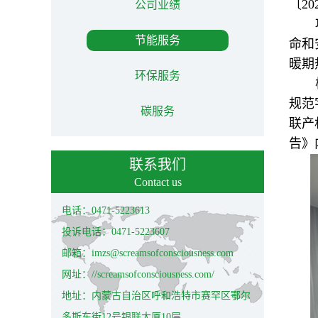
〔2
公司业绩
节能服务
命和
暖期
环保服务
规范
碳服务
联产
告》
联系我们
Contact us
电话：0471-5223613
投诉电话：0471-5223607
邮箱：imzs@screamsofconsciousness.com
网址：//screamsofconsciousness.com/
地址：内蒙古自治区呼和浩特市赛罕区鄂尔
多斯东街12号银联大厦10层