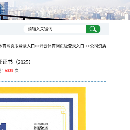
体育网页版登录入口
>>开云体育网页版登录入口 >>公司资质
证书（2025）
量：
6539
次