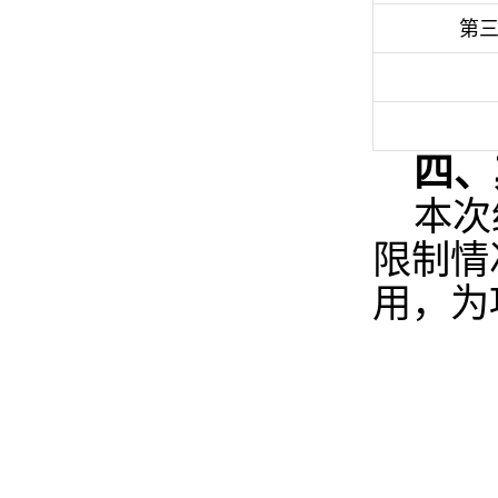
第
四、
本次
限制情
用，为