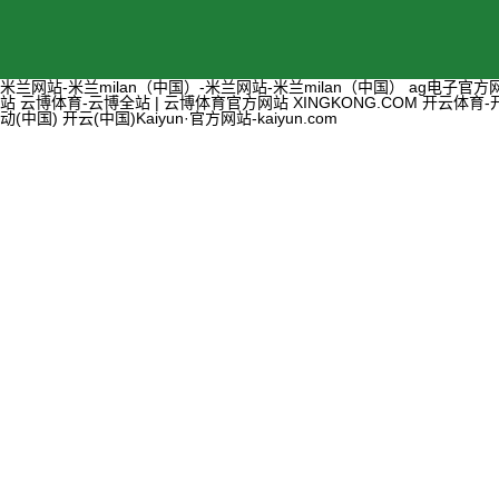
米兰网站-米兰milan（中国）-米兰网站-米兰milan（中国）
ag电子官方
站
云博体育-云博全站 | 云博体育官方网站
XINGKONG.COM
开云体育-
动(中国)
开云(中国)Kaiyun·官方网站-kaiyun.com