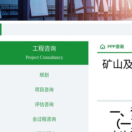
PPP咨询
工程咨询
Project Consultancy
矿山及
规划
项目咨询
评估咨询
一、
全过程咨询
（一