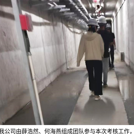
我公司由薛浩然、何海燕组成团队参与本次考核工作