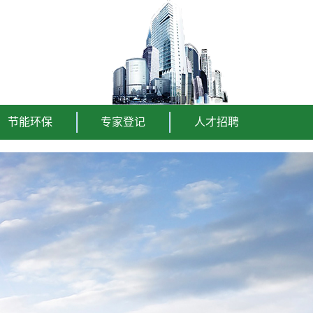
节能环保
专家登记
人才招聘