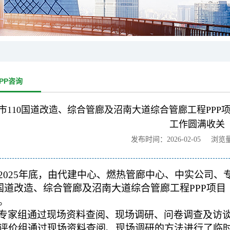
PP咨询
市110国道改造、综合管廊及沼南大道综合管廊工程PPP
工作圆满收关
发布时间：2026-02-05 浏览
2025年底，由代建中心、燃热管廊中心、中实公司
0国道改造、综合管廊及沼南大道综合管廊工程PPP项目
。
专家组通过现场资料查阅、现场调研、问卷调查及访
评价组通过现场资料查阅、现场调研的方法进行了临