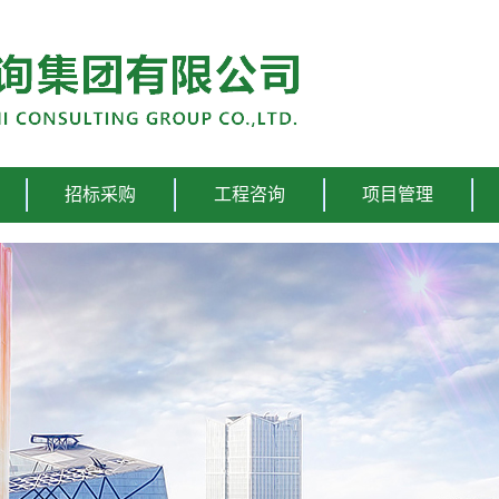
招标采购
工程咨询
项目管理