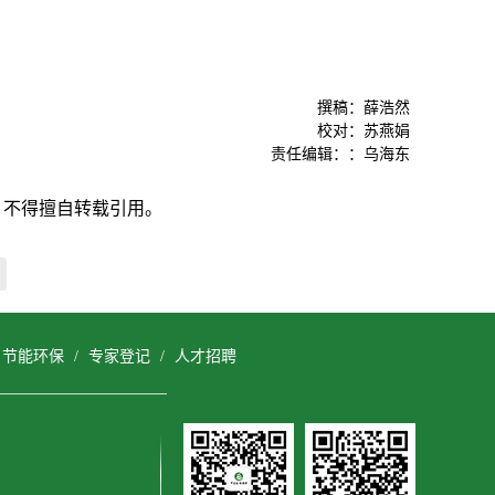
撰稿：薛浩然
校对：苏燕娟
责任编辑：：乌海东
，不得擅自转载引用。
/
节能环保
/
专家登记
/
人才招聘