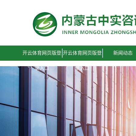
开云体育网页版登录入口
开云体育网页版登
开云体育网页版登
新闻动态
录入口
录入口