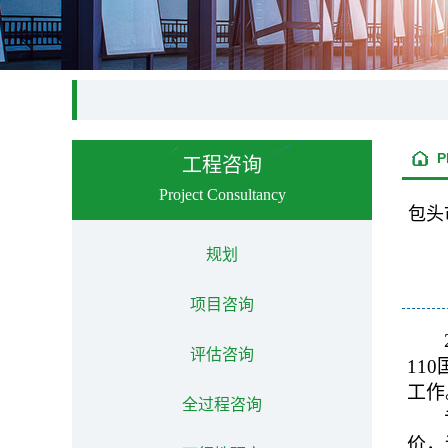
P
工程咨询
Project Consultancy
包头
规划
项目咨询
评估咨询
11
工作
全过程咨询
价，