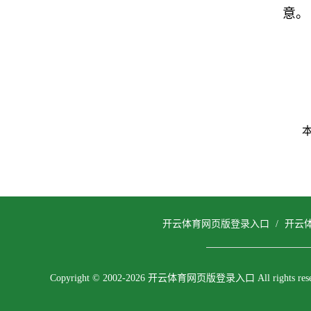
意。
开云体育网页版登录入口
/
开云
Copyright © 2002-2026 开云体育网页版登录入口 All rights rese