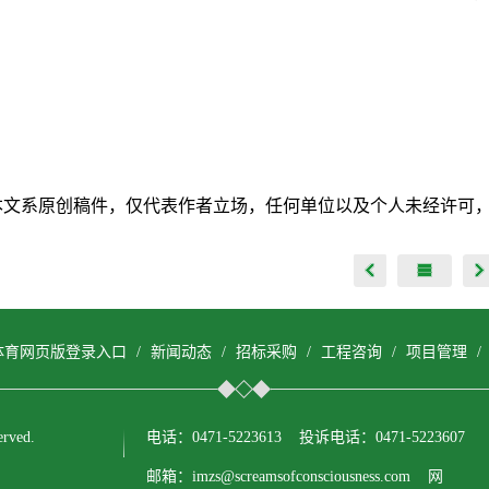
本文系原创稿件，仅代表作者立场，任何单位以及个人未经许可
体育网页版登录入口
/
新闻动态
/
招标采购
/
工程咨询
/
项目管理
rved.
电话：0471-5223613 投诉电话：0471-5223607
邮箱：imzs@screamsofconsciousness.com 网