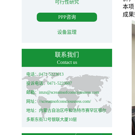
可行性研究
本项
成果
PPP咨询
设备监理
联系我们
Contact us
电话：0471-5223613
投诉电话：0471-5223607
邮箱：imzs@screamsofconsciousness.com
网址：//screamsofconsciousness.com/
地址：内蒙古自治区呼和浩特市赛罕区鄂尔
多斯东街12号银联大厦10层