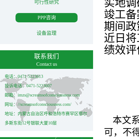
实地调
可行性研究
竣工备
PPP咨询
期间政
设备监理
近日将
绩效评
联系我们
Contact us
电话：0471-5223613
投诉电话：0471-5223607
邮箱：imzs@screamsofconsciousness.com
网址：//screamsofconsciousness.com/
地址：内蒙古自治区呼和浩特市赛罕区鄂尔
本文
多斯东街12号银联大厦10层
可，不