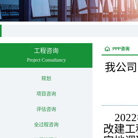
PPP咨询
工程咨询
Project Consultancy
我公司
规划
项目咨询
评估咨询
20
全过程咨询
改建工