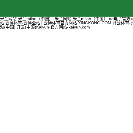
米兰网站-米兰milan（中国）-米兰网站-米兰milan（中国）
ag电子官方
站
云博体育-云博全站 | 云博体育官方网站
XINGKONG.COM
开云体育-
动(中国)
开云(中国)Kaiyun·官方网站-kaiyun.com