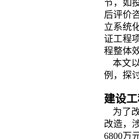
节，如
后评价
立系统
证工程
程整体
本文
例，探
建设工
为了
改造，
6800
万