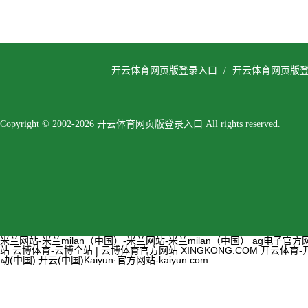
开云体育网页版登录入口
/
开云体育网页版
Copyright © 2002-2026 开云体育网页版登录入口 All rights reserved.
米兰网站-米兰milan（中国）-米兰网站-米兰milan（中国）
ag电子官方
站
云博体育-云博全站 | 云博体育官方网站
XINGKONG.COM
开云体育-
动(中国)
开云(中国)Kaiyun·官方网站-kaiyun.com