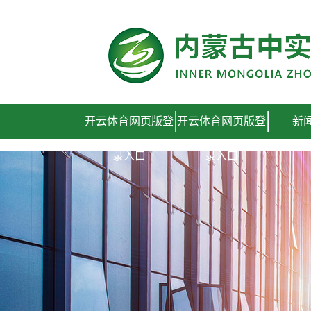
开云体育网页版登录入口
开云体育网页版登
开云体育网页版登
新
录入口
录入口