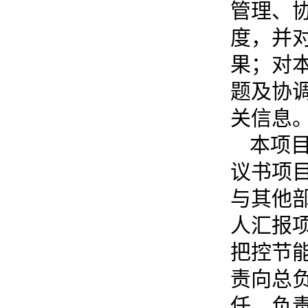
管理、
度，并
果；对
题及协
关信息
本项
议书项
与其他
人汇报
把控节
责向总
任，负