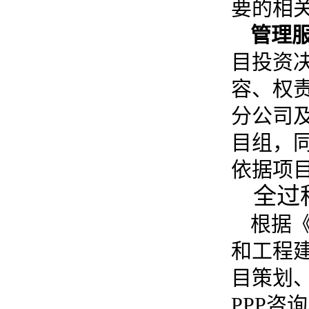
要的相
管理
目投资
容、权
分公司
目组，
依据项
全过
根据
和工程
目策划
PPP
咨询