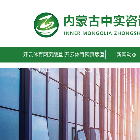
开云体育网页版登录入口
开云体育网页版登
开云体育网页版登
新闻动态
录入口
录入口