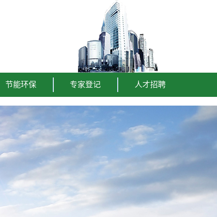
节能环保
专家登记
人才招聘