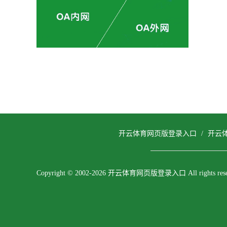
开云体育网页版登录入口
/
开云
Copyright © 2002-2026 开云体育网页版登录入口 All rights rese