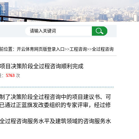
前位置：
开云体育网页版登录入口
>>工程咨询>>全过程咨询
项目决策阶段全过程咨询顺利完成
量：
5763
次
制了决策阶段全过程咨询中的项目建议书、可
已通过正蓝旗发改委组织的专家评审，经过修
全过程咨询服务水平及建筑领域的咨询服务水