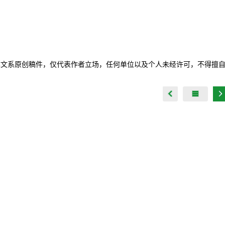
本文系原创稿件，仅代表作者立场，任何单位以及个人未经许可，不得擅