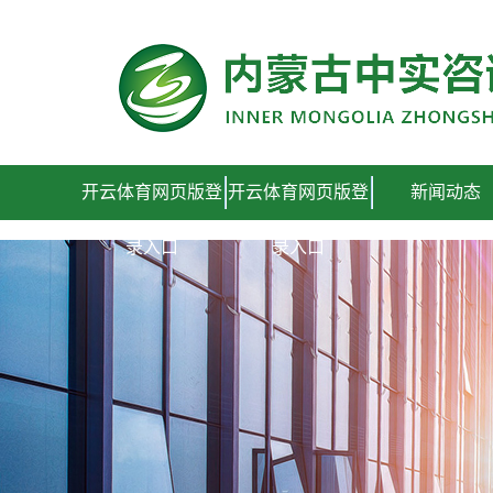
开云体育网页版登录入口
开云体育网页版登
开云体育网页版登
新闻动态
录入口
录入口