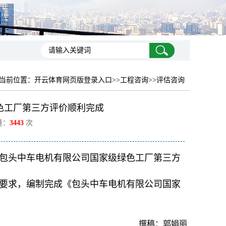
当前位置：
开云体育网页版登录入口
>>工程咨询>>评估咨询
色工厂第三方评价顺利完成
量：
3443
次
制《包头中车电机有限公司国家级绿色工厂第三方
文件要求，编制完成《包头中车电机有限公司国家
撰稿：郭娟丽