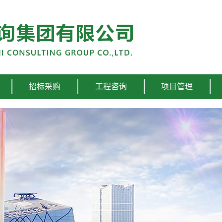
招标采购
工程咨询
项目管理