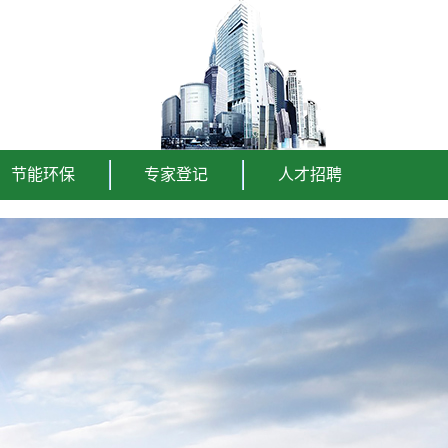
节能环保
专家登记
人才招聘