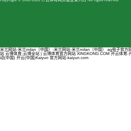
米兰网站-米兰milan（中国）-米兰网站-米兰milan（中国）
ag电子官方
站
云博体育-云博全站 | 云博体育官方网站
XINGKONG.COM
开云体育-
动(中国)
开云(中国)Kaiyun·官方网站-kaiyun.com