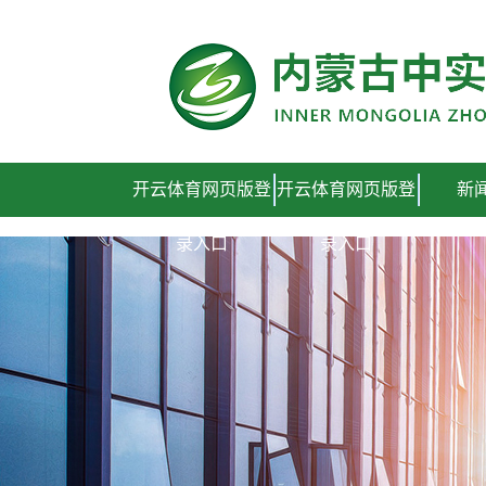
开云体育网页版登录入口
开云体育网页版登
开云体育网页版登
新
录入口
录入口