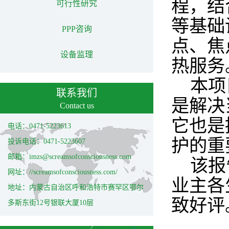
程，结
可行性研究
等基础
PPP咨询
点、焦
设备监理
热服务
本项
联系我们
是解决
Contact us
它也是
电话：0471-5223613
护的重
投诉电话：0471-5223607
邮箱：imzs@screamsofconsciousness.com
该报
网址：//screamsofconsciousness.com/
业主各
地址：内蒙古自治区呼和浩特市赛罕区鄂尔
致好评
多斯东街12号银联大厦10层