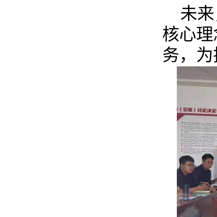
未来
核心理
务，为