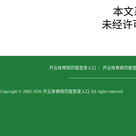
本文
未经许
开云体育网页版登录入口
/
开云体育网页版
Copyright © 2002-2026 开云体育网页版登录入口 All rights reserved.