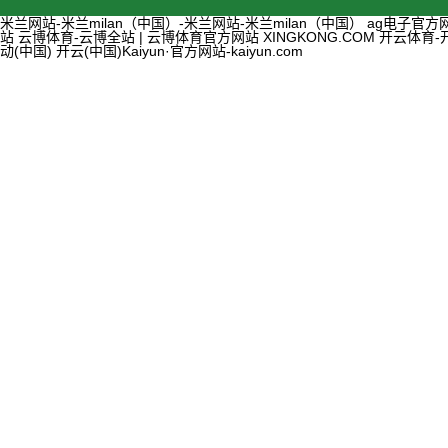
米兰网站-米兰milan（中国）-米兰网站-米兰milan（中国）
ag电子官方
站
云博体育-云博全站 | 云博体育官方网站
XINGKONG.COM
开云体育-
动(中国)
开云(中国)Kaiyun·官方网站-kaiyun.com