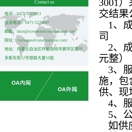
300
Contact us
交结果
电话：0471-5223613
1
、
投诉电话：0471-5223607
邮箱：imzs@screamsofconsciousness.com
司
网址：//screamsofconsciousness.com/
2
、成
地址：内蒙古自治区呼和浩特市赛罕区鄂尔
元整）
多斯东街12号银联大厦10层
3
、服
施，包
供、现
4
、
5
、公
如供