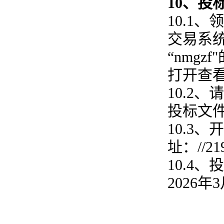
10、
投
10.1
交易系统》（
“nmg
打开查
10.2
投标文
10.3
址：//219
10.4
2026
年
3