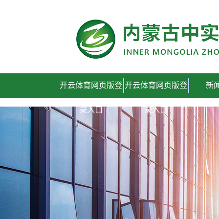
开云体育网页版登录入口
开云体育网页版登
开云体育网页版登
新
录入口
录入口