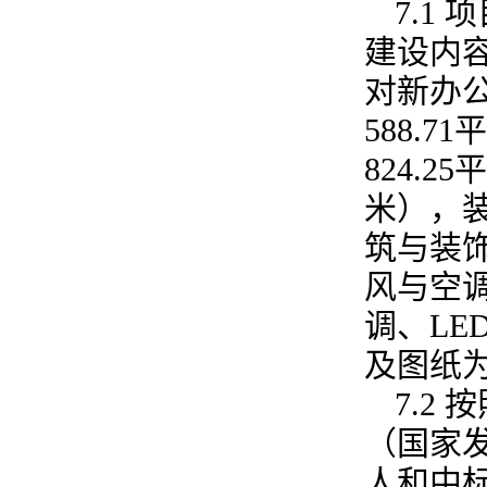
7.1
建设内
对新办公
588.7
824.2
米），装
筑与装
风与空
调、L
及图纸
7.2
（国家
人和中