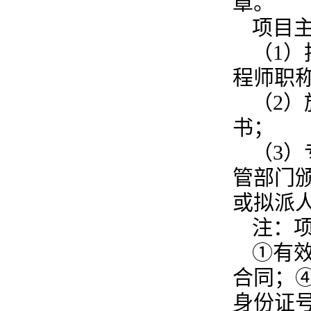
章。
项目
（1
程师职
（2）
书；
（3
管部门
或拟派人
注：
①有
合同；
身份证