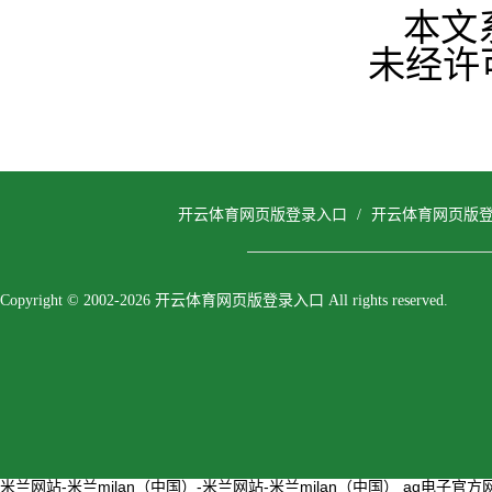
本文
未经许
开云体育网页版登录入口
/
开云体育网页版
Copyright © 2002-2026 开云体育网页版登录入口 All rights reserved.
米兰网站-米兰milan（中国）-米兰网站-米兰milan（中国）
ag电子官方