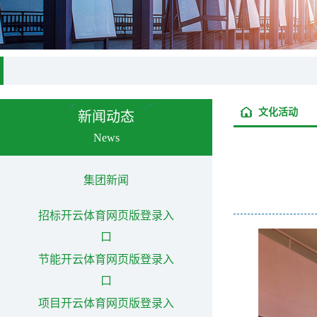
文化活动
新闻动态
News
集团新闻
招标开云体育网页版登录入
口
节能开云体育网页版登录入
口
项目开云体育网页版登录入