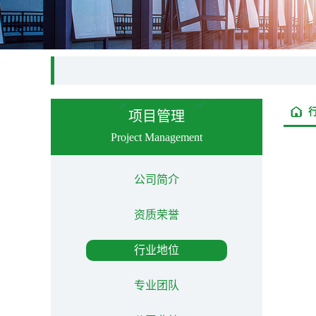
项目管理
Project Management
公司简介
资质荣誉
行业地位
专业团队