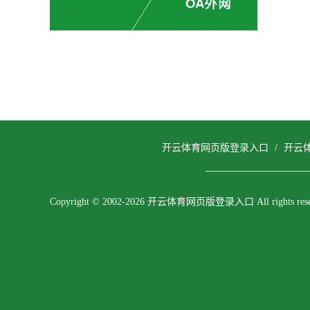
开云体育网页版登录入口
/
开云
Copyright © 2002-2026 开云体育网页版登录入口 All rights rese