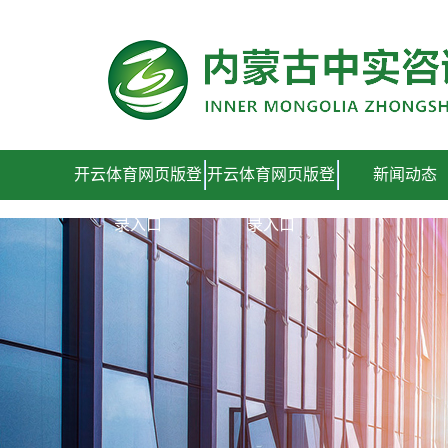
开云体育网页版登录入口
开云体育网页版登
开云体育网页版登
新闻动态
录入口
录入口