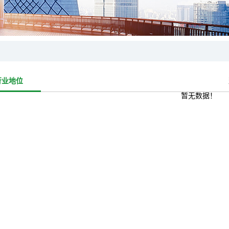
行业地位
暂无数据！