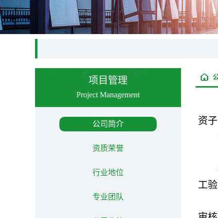
项目管理
Project Management
资子
公司简介
资质荣誉
行业地位
工验
专业团队
审核