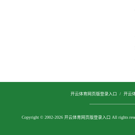
开云体育网页版登录入口
/
开云
Copyright © 2002-2026 开云体育网页版登录入口 All rights rese