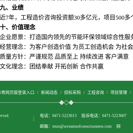
九、业绩
近7年，工程造价咨询投资额30多亿元，项目500多
十、价值理念
企业愿景：打造国内领先的节能环保领域综合性服
经营理念：为客户创造价值 为员工创造机会 为社
质量方针：严谨规范 品质至上 持续改进 客户满意
文化理念：团结奉献 开拓创新 合作共赢
体育网页版登录入口
/
新闻动态
/
招标采购
/
工程咨询
/
项目管理
rved.
电话：0471-5223613 投诉电话：0471-5223607
邮箱：imzs@screamsofconsciousness.com 网