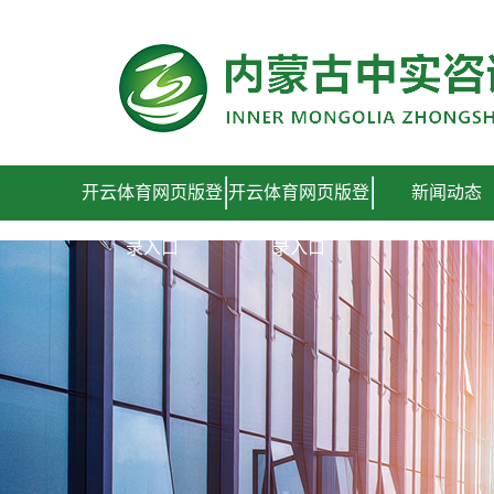
开云体育网页版登录入口
开云体育网页版登
开云体育网页版登
新闻动态
录入口
录入口