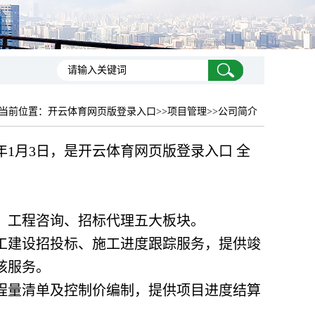
当前位置：
开云体育网页版登录入口
>>项目管理>>公司简介
年1月3日，是开云体育网页版登录入口 全
、工程咨询、招标代理五大板块。
工建设招投标、施工进度跟踪服务，提供竣
核服务。
程量清单及控制价编制，提供项目进度结算